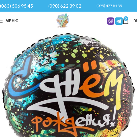
(063) 506 95 45
(098) 622 39 02
(095) 477 81 35
0
МЕНЮ
0