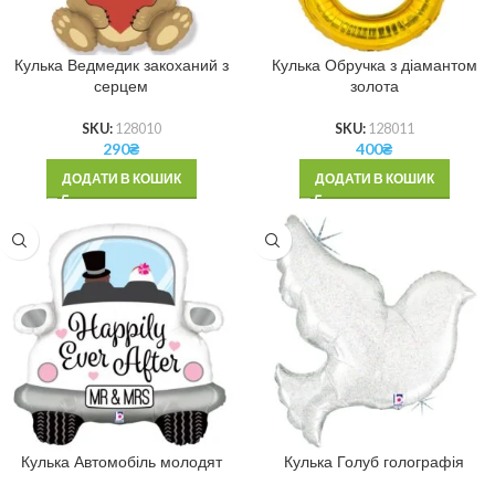
Кулька Ведмедик закоханий з
Кулька Обручка з діамантом
серцем
золота
SKU:
128010
SKU:
128011
290
₴
400
₴
ДОДАТИ В КОШИК
ДОДАТИ В КОШИК
Кулька Автомобіль молодят
Кулька Голуб голографія