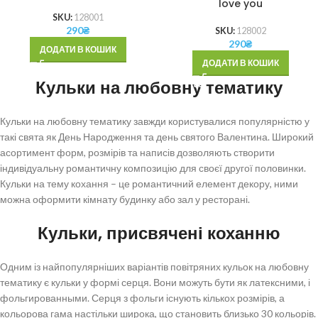
love you
SKU:
128001
290
₴
SKU:
128002
290
₴
ДОДАТИ В КОШИК
ДОДАТИ В КОШИК
Кульки на любовну тематику
Кульки на любовну тематику завжди користувалися популярністю у
такі свята як День Народження та день святого Валентина. Широкий
асортимент форм, розмірів та написів дозволяють створити
індивідуальну романтичну композицію для своєї другої половинки.
Кульки на тему кохання – це романтичний елемент декору, ними
можна оформити кімнату будинку або зал у ресторані.
Кульки, присвячені коханню
Одним із найпопулярніших варіантів повітряних кульок на любовну
тематику є кульки у формі серця. Вони можуть бути як латексними, і
фольгированными. Серця з фольги існують кількох розмірів, а
кольорова гама настільки широка, що становить близько 30 кольорів.