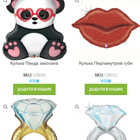
Кулька Панда закохана
Кулька Перламутрові губи
SKU:
128006
SKU:
128012
430
₴
450
₴
ДОДАТИ В КОШИК
ДОДАТИ В КОШИК