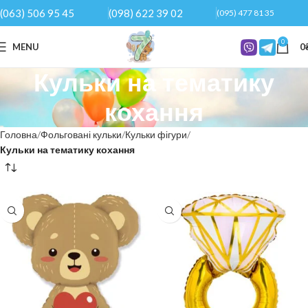
(063) 506 95 45
(098) 622 39 02
(095) 477 81 35
0
MENU
0
Кульки на тематику
кохання
Головна
Фольговані кульки
Кульки фігури
Кульки на тематику кохання