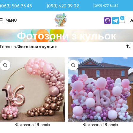
(063) 506 95 45
(098) 622 39 02
(095) 477 81 35
0
MENU
0
Фотозони з кульок
Головна
Фотозони з кульок
Фотозона 16 років
Фотозона 18 років