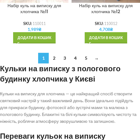
Набір куль на виписку для
Набір куль на виписку для
хлопчика №11
хлопчика №12
SKU:
110011
SKU:
110012
1,989
₴
4,708
₴
ДОДАТИ В КОШИК
ДОДАТИ В КОШИК
1
2
3
4
5
→
Кульки на виписку з пологового
будинку хлопчика у Києві
Кульки на виписку для хлопчика — це найкращий спосіб створити
святковий настрій у такий важливий день. Вони ідеально підійдуть
для прикраси будинку, фотосесії або зустрічі мами та малюка з
пологового будинку. Блакитні та білі кульки символізують чистоту та
ніжність, роблячи атмосферу зворушливою та затишною.
Переваги кульок на виписку