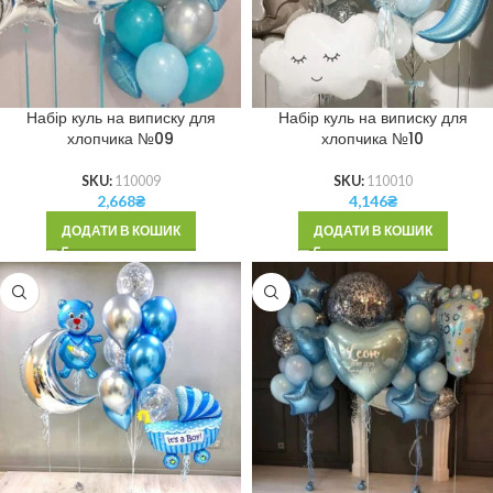
Набір куль на виписку для
Набір куль на виписку для
хлопчика №09
хлопчика №10
SKU:
110009
SKU:
110010
2,668
₴
4,146
₴
ДОДАТИ В КОШИК
ДОДАТИ В КОШИК