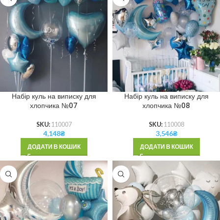
Набір куль на виписку для
Набір куль на виписку для
хлопчика №07
хлопчика №08
SKU:
110007
SKU:
110008
4,148
₴
3,546
₴
ДОДАТИ В КОШИК
ДОДАТИ В КОШИК