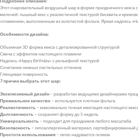
Подробное описание:
Этот очаровательный воздушный шар в форме праздничного кекса 
мелочей: пышный кекс с реалистичной текстурой бисквита и кремо
«пламенем», выполненным из золотистой фольги. Яркая надпись «H
Особенности дизайна:
Объемная 3D форма кекса с детализированной структурой
Свеча с эффектом настоящего пламени
Надпись «Happy Birthday» с рельефной текстурой
Сочетание нежных пастельных оттенков
Глянцевая поверхность
7 причин выбрать этот шар:
Эксклюзивный дизайн
– разработан ведущими дизайнерами праз
Премиальное качество
– используется плотная фольга
Реалистичность
– максимально точная имитация настоящего кекс
Долговечность
– сохраняет форму до 5 недель
Универсальность
– подходит для праздников любого масштаба
Безопасность
– гипоаллергенный материал, сертифицированный 
Простота использования
– легко надувается гелием