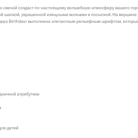
со свечой создаст по-настоящему волшебную атмосферу вашего тор
вой шапкой, украшенной изящными волнами и посыпкой. На вершине
appy Birthday» выполнена элегантным рельефным шрифтом, который
дничной атрибутики
а
для детей