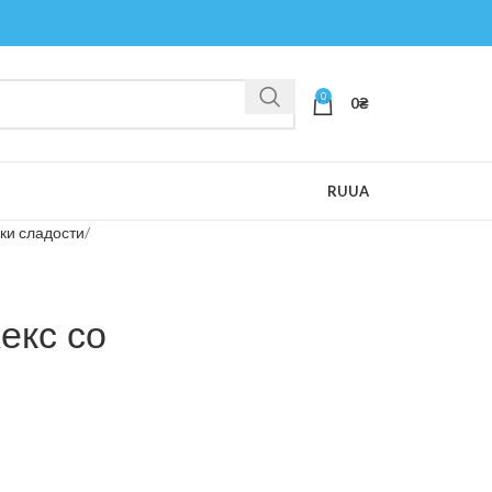
0
0
₴
RU
UA
ки сладости
екс со