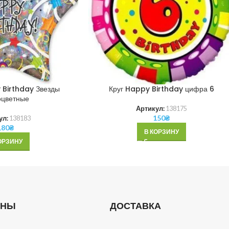
 Birthday Звезды
Круг Happy Birthday цифра 6
оцветные
Артикул:
138175
150
₴
ул:
138183
180
₴
В КОРЗИНУ
ОРЗИНУ
ОНЫ
ДОСТАВКА