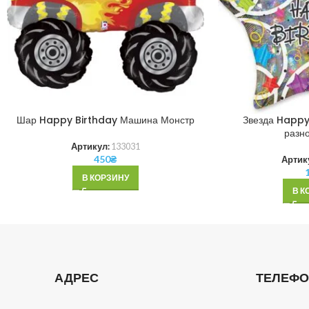
Шар Happy Birthday Машина Монстр
Звезда Happy
разн
Артикул:
133031
450
₴
Артик
В КОРЗИНУ
В К
АДРЕС
ТЕЛЕФ