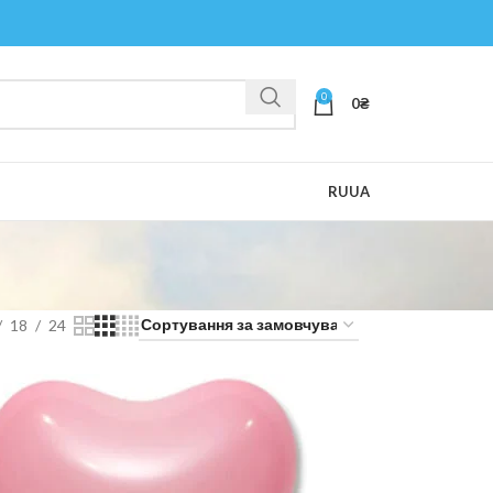
0
0
₴
RU
UA
18
24