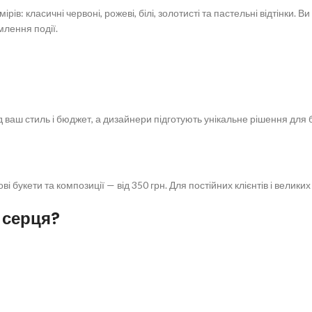
мірів: класичні червоні, рожеві, білі, золотисті та пастельні відтінки. 
лення події.
д ваш стиль і бюджет, а дизайнери підготують унікальне рішення для 
ові букети та композиції — від 350 грн. Для постійних клієнтів і велик
 серця?