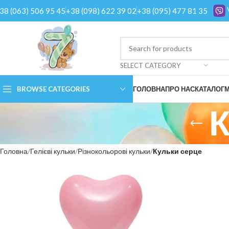
38 (063) 506 95 45
+38 (098) 622 39 02
+38 (095) 477 81 35
SELECT CATEGORY
BROWSE CATEGORIES
ГОЛОВНА
ПРО НАС
КАТАЛОГ
М
К
Головна
Гелієві кульки
Різнокольорові кульки
Кульки серце