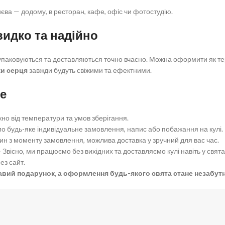
єва — додому, в ресторан, кафе, офіс чи фотостудію.
видко та надійно
 упаковуються та доставляються точно вчасно. Можна оформити як те
ки серця
завжди будуть свіжими та ефектними.
це
но від температури та умов зберігання.
о будь-яке індивідуальне замовлення, напис або побажання на кулі.
н з моменту замовлення, можлива доставка у зручний для вас час.
 Звісно, ми працюємо без вихідних та доставляємо кулі навіть у свята
ез сайт.
вий подарунок, а оформлення будь-якого свята стане незабутн