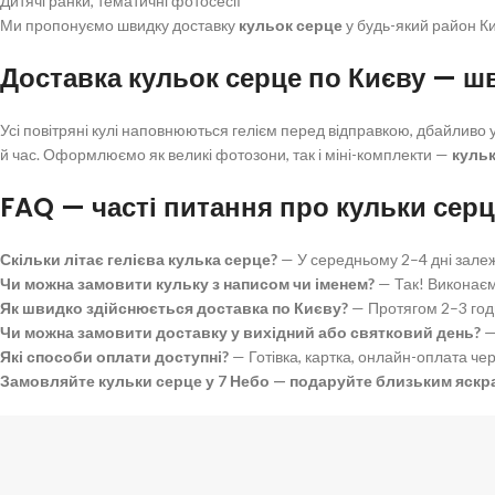
Дитячі ранки, тематичні фотосесії
Ми пропонуємо швидку доставку
кульок серце
у будь-який район Ки
Доставка кульок серце по Києву — ш
Усі повітряні кулі наповнюються гелієм перед відправкою, дбайливо
й час. Оформлюємо як великі фотозони, так і міні-комплекти —
куль
FAQ — часті питання про кульки сер
Скільки літає гелієва кулька серце?
— У середньому 2–4 дні залеж
Чи можна замовити кульку з написом чи іменем?
— Так! Виконаєм
Як швидко здійснюється доставка по Києву?
— Протягом 2–3 годи
Чи можна замовити доставку у вихідний або святковий день?
—
Які способи оплати доступні?
— Готівка, картка, онлайн-оплата чер
Замовляйте кульки серце у 7 Небо — подаруйте близьким яскра