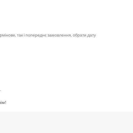
рмінове, так і попереднє замовлення, обрати дату
.
ім!