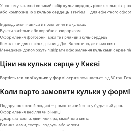
У нашому каталозі великий вибір
куль-сердець
різних кольорів і роз
або композицію з кульок сердець
з гелієм — для ефектного оформ
Індивідуальні написи й привітання на кульках
Букети з квітами або коробкою-сюрпризом
Оформлення фотозони, арки та гірлянди з куль-сердець
Комплекти для весілля, річниці, Дня Валентина, дитячих свят
Менеджери допоможуть підібрати
оформлення кульками серце
пі
Ціни на кульки серце у Києві
Вартість
гелієвої кульки у формі серця
починається від 80 грн. Гот
Коли варто замовити кульки у формі
Подарунок коханій людині — романтичний жест у будь-який день
Оформлення весілля чи річниці
Декор фотозони, дівич-вечора, сімейного свята
Вітання мами, сестри, подруги або колеги