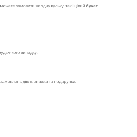
Ви можете замовити як одну кульку, так і цілий
букет
будь-якого випадку.
их замовлень діють знижки та подарунки.