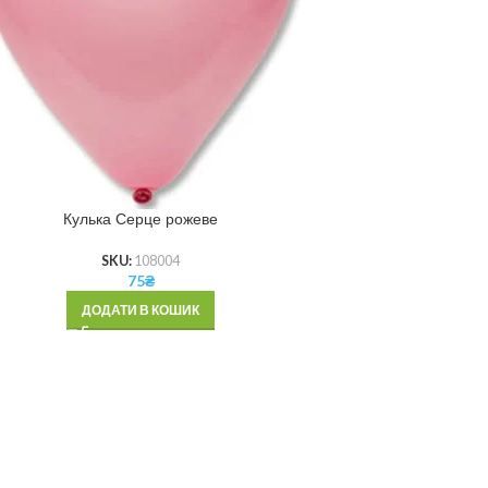
Кулька Серце рожеве
SKU:
108004
75
₴
ДОДАТИ В КОШИК