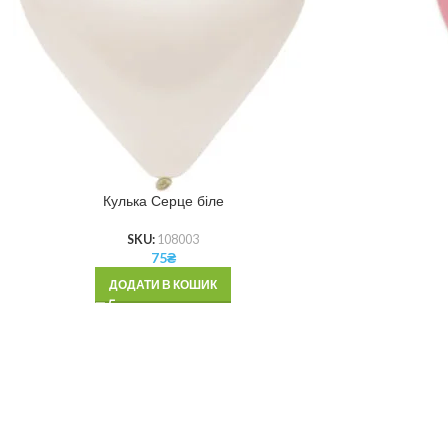
Кулька Серце біле
SKU:
108003
75
₴
ДОДАТИ В КОШИК