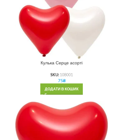
Кулька Серце асорті
SKU:
108001
75
₴
ДОДАТИ В КОШИК