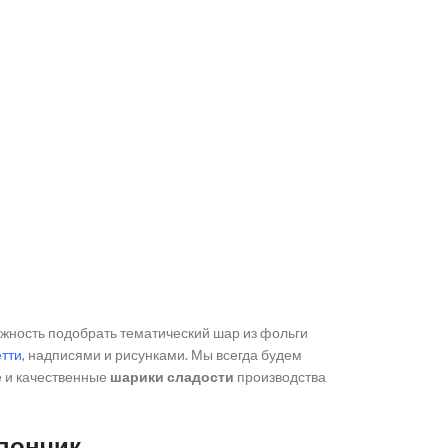
ожность подобрать тематический шар из фольги
тти
, надписями и рисунками. Мы всегда будем
е и качественные
шарики сладости
производства
пончик