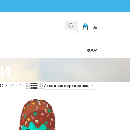
0
0
₴
RU
UA
и
12
18
24