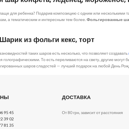
 слаще для ребенка? Подарив композицию с одним или несколькими
кам, а тематическим и интересным тем более.
Фольгированные ша
Шарик из фольги кекс, торт
Разновидностей таких шаров есть несколько, что позволяет создавать
ся голографическими. То есть переливаются на свету, другие могут бы
ьгированных шаров сладостей — лучший подарок на любой День Рож
ОНЫ
ДОСТАВКА
06 95 45
От 80 грн, зависит от расстояния
22 39 02
77 81 35