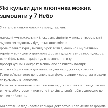
Які кульки для хлопчика можна
замовити у 7 Небо
У каталозі нашого магазину представлені:
латексні кулі пастельних і яскравих відтінків — легкі, універсальні і
чудово виглядають у будь-яких ансамблях;
фольговані фігури у вигляді зірок, м’ячів, машинок, мультяшних
героїв — вони довго тримають форму і додають виразності декору;
великі фольговані цифри для позначення віку;
прозорі кульки з конфетті в синій або сріблястій палітрі;
готові набори кульок для виписки, дня народження, хрестин.
Готові зв’язки часто доповнюються фольгованими серцями, зірками
та кульками з написами.
Ви можете замовити повітряні кульки для хлопчика у стандартному
вигляді або створити повністю індивідуальний набір відповідно до
ваших побажань.
Ми ретельно підбираємо кольори, декоративні елементи та форми,