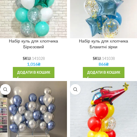
Набір куль для хлопчика
Набір куль для хлопчика
Бірюзовий
Блакитні зірки
SKU:
141028
SKU:
141038
1,016
₴
866
₴
ДОДАТИ В КОШИК
ДОДАТИ В КОШИК