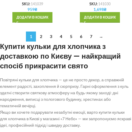
SKU:
141039
SKU:
141030
959
₴
1,698
₴
ДОДАТИ В КОШИК
ДОДАТИ В КОШИК
1
2
3
4
5
6
7
→
Купити кульки для хлопчика з
доставкою по Києву — найкращий
спосіб прикрасити свято
Повітряні кульки для хлопчика — це не просто декор, а справжній
елемент радості, захоплення й сюрпризу. Гарні оформлення з куль
здатні створити святкову атмосферу на будь-якому заході: дні
народження, виписці з пологового будинку, хрестинах або
тематичній вечірці.
Якщо ви хочете подарувати незабутні емоції, варто купити кульки
для хлопчика в Києві у магазині «7 Небо» — ми запропонуємо яскраві
ідеї, професійний підхід і швидку доставку.