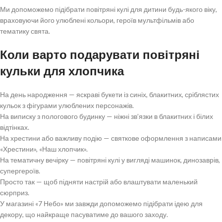
Ми допоможемо підібрати повітряні кулі для дитини будь-якого віку,
враховуючи його улюблені кольори, героїв мультфільмів або
тематику свята.
Коли варто подарувати повітряні
кульки для хлопчика
На день народження — яскраві букети із синіх, блакитних, сріблястих
кульок з фігурами улюблених персонажів.
На виписку з пологового будинку — ніжні зв’язки в блакитних і білих
відтінках.
На хрестини або важливу подію — святкове оформлення з написами
«Хрестини», «Наш хлопчик».
На тематичну вечірку — повітряні кулі у вигляді машинок, динозаврів,
супергероїв.
Просто так — щоб підняти настрій або влаштувати маленький
сюрприз.
У магазині «7 Небо» ми завжди допоможемо підібрати ідею для
декору, що найкраще пасуватиме до вашого заходу.