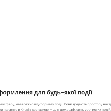
оформлення для будь-якої події
тмосферу, незалежно від формату події. Вони додають простору настр
 на свято в Києві з доставкою — для домашніх свят, урочистих подій,