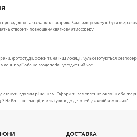
ня
ця проведення та бажаного настрою. Композиції можуть бути яскрави
 здатна створити повноцінну святкову атмосферу.
рани, фотостудії, офіси та на інші локації. Кульки готуються безпос
 день події або на заздалегідь узгоджений час.
 від стануть вдалим рішенням. Оформіть замовлення онлайн або зве
д 7 Небо
— це емоції, стиль і увага до деталей у кожній композиції.
ФОНИ
ДОСТАВКА