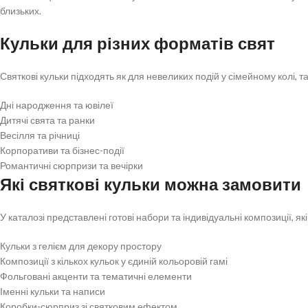
близьких.
Кульки для різних форматів свят
Святкові кульки підходять як для невеликих подій у сімейному колі, та
Дні народження та ювілеї
Дитячі свята та ранки
Весілля та річниці
Корпоративи та бізнес-події
Романтичні сюрпризи та вечірки
Які святкові кульки можна замовити
У каталозі представлені готові набори та індивідуальні композиції, 
Кульки з гелієм для декору простору
Композиції з кількох кульок у єдиній кольоровій гамі
Фольговані акценти та тематичні елементи
Іменні кульки та написи
Коробки-сюрприз зі святковим ефектом