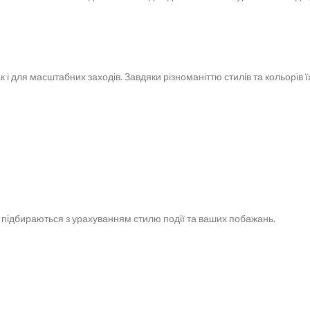
к і для масштабних заходів. Завдяки різноманіттю стилів та кольорів ї
які підбираються з урахуванням стилю події та ваших побажань.