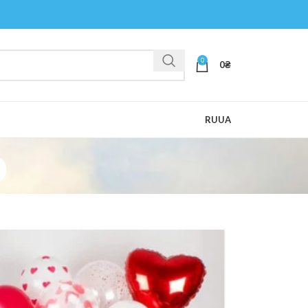
0
0
₴
RU
UA
о