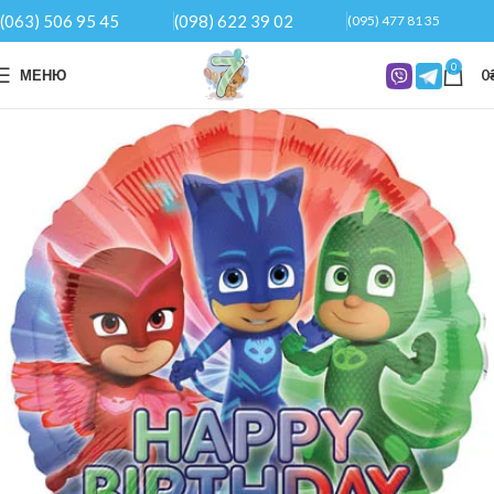
(063) 506 95 45
(098) 622 39 02
(095) 477 81 35
0
МЕНЮ
0