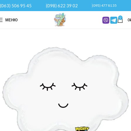
(063) 506 95 45
(098) 622 39 02
(095) 477 81 35
0
МЕНЮ
0