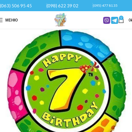
(063) 506 95 45
(098) 622 39 02
(095) 477 81 35
0
МЕНЮ
0