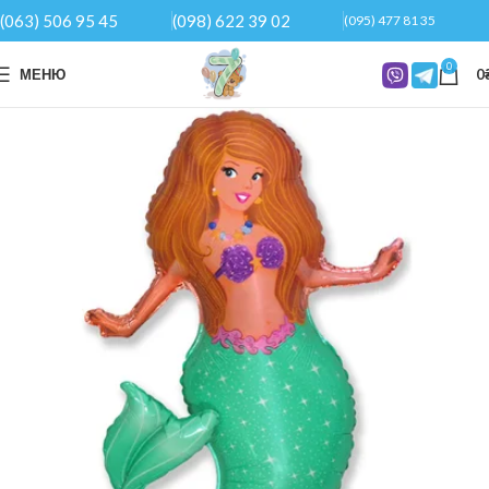
(063) 506 95 45
(098) 622 39 02
(095) 477 81 35
0
МЕНЮ
0