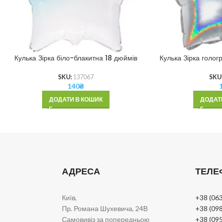
Кулька Зірка біло-блакитна 18 дюймів
Кулька Зірка голог
SKU:
137067
SKU
140
₴
ДОДАТИ В КОШИК
ДОДАТ
АДРЕСА
ТЕЛЕ
Київ,
+38 (063
Пр. Романа Шухевича, 24В
+38 (098
Самовивіз за попередньою
+38 (095