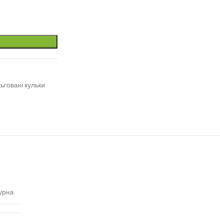
ьговані кульки
урна