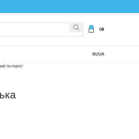
0
0
₴
RU
UA
жі та герої
ька