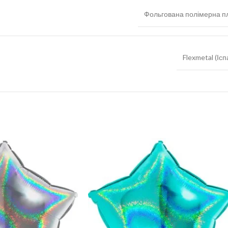
Фольгована полімерна пл
Flexmetal (Ісп