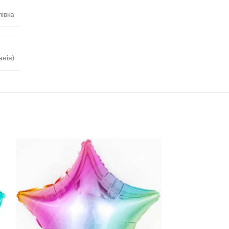
івка
анія)