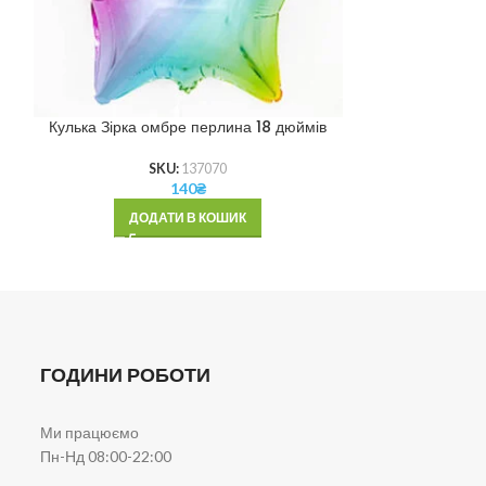
Кулька Зірка омбре перлина 18 дюймів
Кулька Зі
SKU:
137070
140
₴
ДОДАТИ В КОШИК
ДОД
ГОДИНИ РОБОТИ
Ми працюємо
Пн-Нд 08:00-22:00