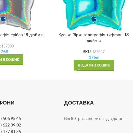
рафія срібло 18 дюймів
Кулька Зірка голографія тиффані 18
дюймів
:
137008
175
₴
SKU:
137007
175
₴
И В КОШИК
ДОДАТИ В КОШИК
ФОНИ
ДОСТАВКА
) 506 95 45
Від 80 грн, залежить від відстані
) 622 39 02
) 477 81 35