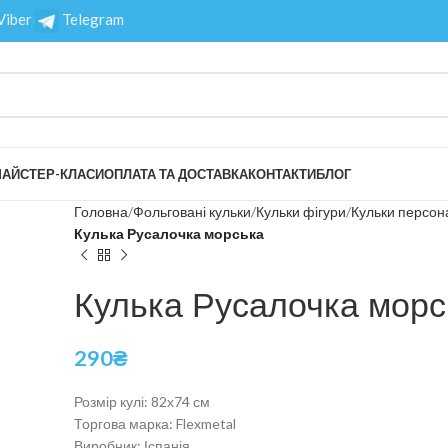
Viber
Telegram
АЙСТЕР-КЛАСИ
ОПЛАТА ТА ДОСТАВКА
КОНТАКТИ
БЛОГ
Головна
Фольговані кульки
Кульки фігури
Кульки персона
Кулька Русалочка морська
Кулька Русалочка морс
290
₴
Розмір кулі: 82х74 см
Торгова марка: Flexmetal
Виробник: Іспанія