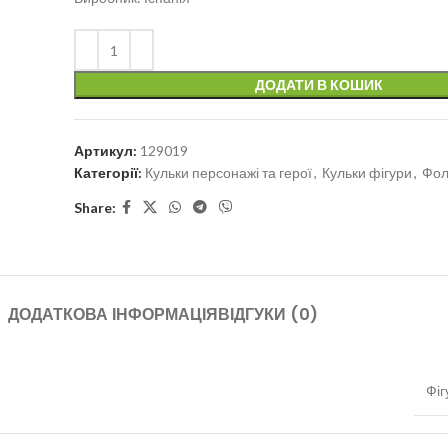
ДОДАТИ В КОШИК
Артикул:
129019
Категорії:
Кульки персонажі та герої
,
Кульки фігури
,
Фол
Share:
ДОДАТКОВА ІНФОРМАЦІЯ
ВІДГУКИ (0)
Фіг