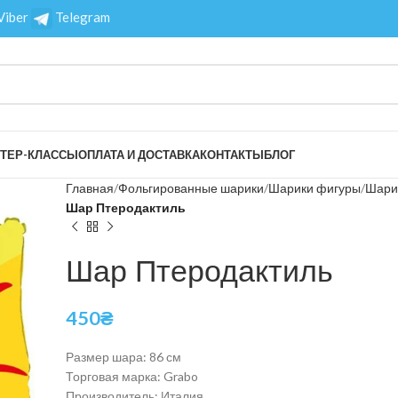
Viber
Telegram
ТЕР-КЛАССЫ
ОПЛАТА И ДОСТАВКА
КОНТАКТЫ
БЛОГ
Главная
Фольгированные шарики
Шарики фигуры
Шари
Шар Птеродактиль
Шар Птеродактиль
450
₴
Размер шара: 86 см
Торговая марка: Grabo
Производитель: Италия