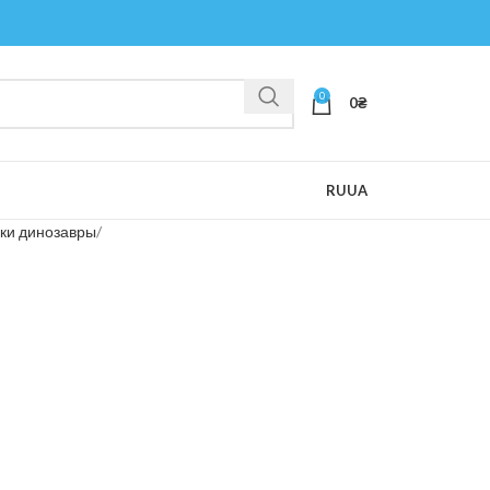
0
0
₴
RU
UA
ки динозавры