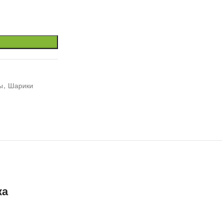
ы
,
Шарики
ка