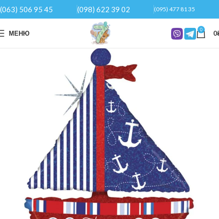
(063) 506 95 45
(098) 622 39 02
(095) 477 81 35
0
МЕНЮ
0