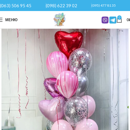
(063) 506 95 45
(098) 622 39 02
(095) 477 81 35
0
МЕНЮ
0