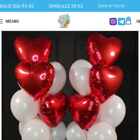
(063) 506 95 45
(098) 622 39 02
(095) 477 81 35
0
МЕНЮ
0