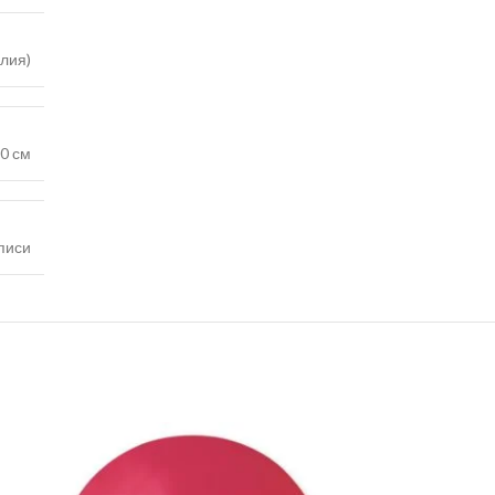
лия)
0 см
писи