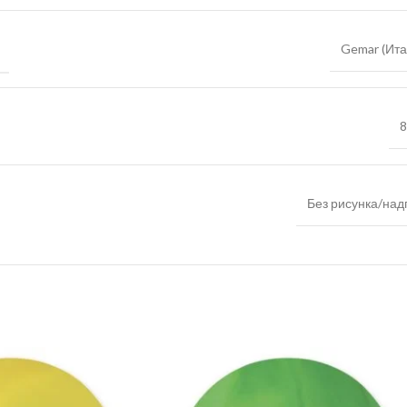
Gemar (Ита
8
Без рисунка/над