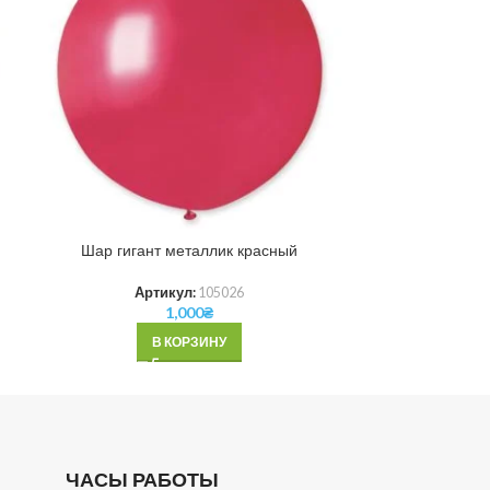
Шар гигант металлик красный
Шар гигант м
Артикул:
105026
Ар
1,000
₴
В КОРЗИНУ
ЧАСЫ РАБОТЫ