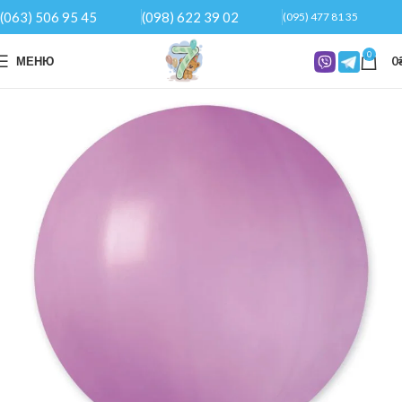
(063) 506 95 45
(098) 622 39 02
(095) 477 81 35
0
МЕНЮ
0