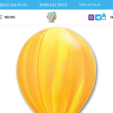
(063) 506 95 45
(098) 622 39 02
(095) 477 81 35
0
МЕНЮ
0