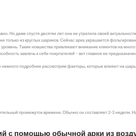
о. Но даже спустя десятки лет она не утратила своей актуальности
 не только из круглых шариков. Сейчас арка украшается фольгиров
 уровень. Такие новшества привлекают внимание клиентов на много 
собность завлечь к себе покупателей – вот главное ее предназначе
те немного подробнее рассмотрим факторы, которые влияют на шары 
тельный промежуток времени. Обычно он составляет 2-3 недели. Н
й с помощью обычной арки из возд