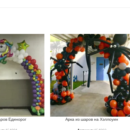
аров Единорог
Арка из шаров на Хэллоуин