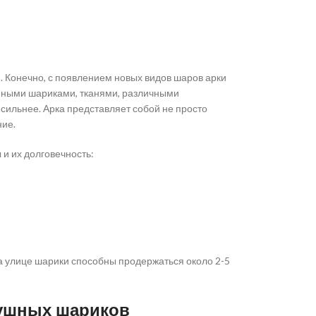
. Конечно, с появлением новых видов шаров арки
анными шариками, тканями, различными
сильнее. Арка представляет собой не просто
ние.
и их долговечность:
а улице шарики способны продержаться около 2-5
ушных шариков