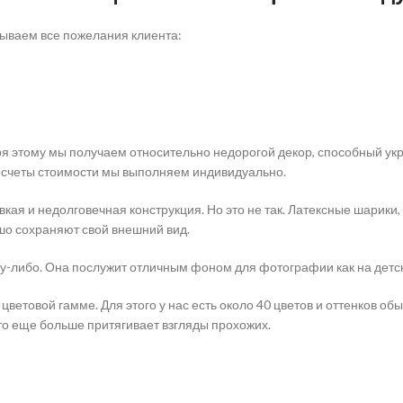
тываем все пожелания клиента:
ря этому мы получаем относительно недорогой декор, способный у
росчеты стоимости мы выполняем индивидуально.
вкая и недолговечная конструкция. Но это не так. Латексные шарики,
шо сохраняют свой внешний вид.
ему-либо. Она послужит отличным фоном для фотографии как на детск
ветовой гамме. Для этого у нас есть около 40 цветов и оттенков об
то еще больше притягивает взгляды прохожих.