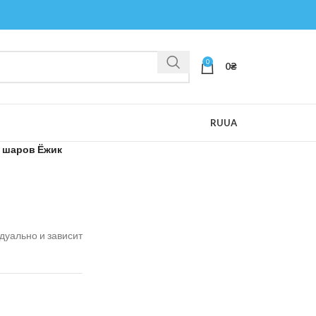
0
0
₴
RU
UA
з шаров Ёжик
дуально и зависит