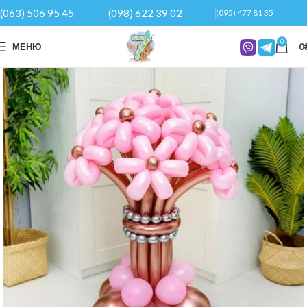
(063) 506 95 45
(098) 622 39 02
(095) 477 81 35
0
МЕНЮ
0