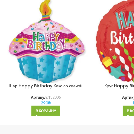
Шар Happy Birthday Кекс со свечой
Круг Happy Bi
Артикул:
132006
Артик
290
₴
В КОРЗИНУ
В К