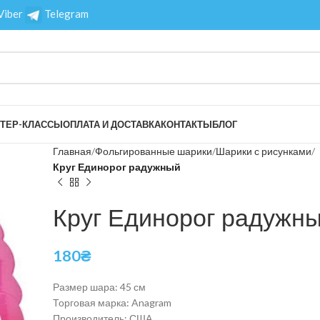
Viber
Telegram
ТЕР-КЛАССЫ
ОПЛАТА И ДОСТАВКА
КОНТАКТЫ
БЛОГ
Главная
Фольгированные шарики
Шарики с рисунками
Круг Единорог радужный
Круг Единорог радужн
180
₴
Размер шара: 45 см
Торговая марка: Anagram
Производитель: США