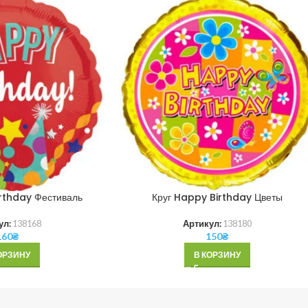
rthday Фестиваль
Круг Happy Birthday Цветы
ул:
138168
Артикул:
138180
160
₴
150
₴
ОРЗИНУ
В КОРЗИНУ