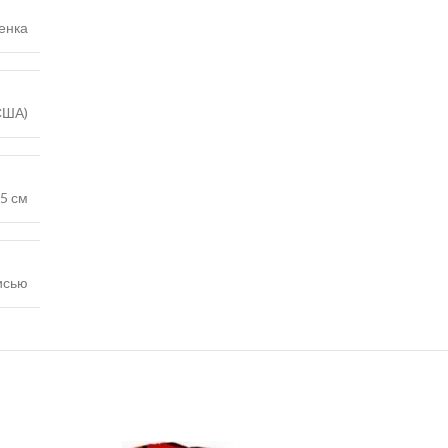
енка
США)
5 см
исью