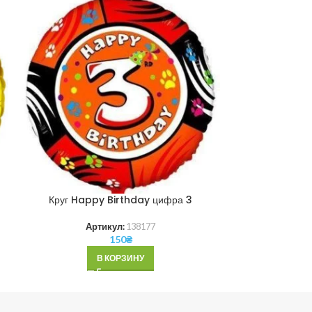
Круг Happy Birthday цифра 3
Круг Happ
Артикул:
138177
Ар
150
₴
В КОРЗИНУ