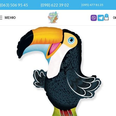
(063) 506 95 45
(098) 622 39 02
(095) 477 81 35
0
МЕНЮ
0