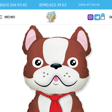
(063) 506 95 45
(098) 622 39 02
(095) 477 81 35
0
МЕНЮ
0