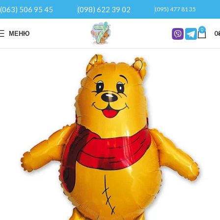
(063) 506 95 45
(098) 622 39 02
(095) 477 81 35
0
МЕНЮ
0