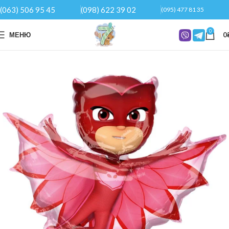
(063) 506 95 45
(098) 622 39 02
(095) 477 81 35
0
МЕНЮ
0