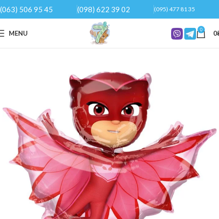
(063) 506 95 45
(098) 622 39 02
(095) 477 81 35
0
MENU
0