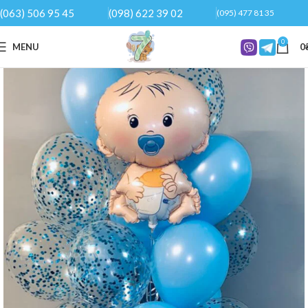
(063) 506 95 45
(098) 622 39 02
(095) 477 81 35
0
MENU
0