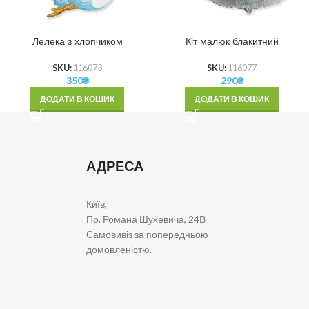
Лелека з хлопчиком
Кіт малюк блакитний
SKU:
116073
SKU:
116077
350
₴
290
₴
ДОДАТИ В КОШИК
ДОДАТИ В КОШИК
АДРЕСА
Київ,
Пр. Романа Шухевича, 24В
Самовивіз за попередньою
домовленістю.