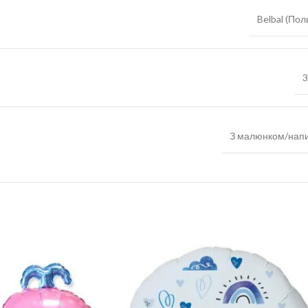
Belbal (По
3
З малюнком/нап