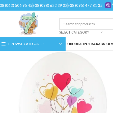
38 (063) 506 95 45
+38 (098) 622 39 02
+38 (095) 477 81 35
SELECT CATEGORY
BROWSE CATEGORIES
ГОЛОВНА
ПРО НАС
КАТАЛОГ
М