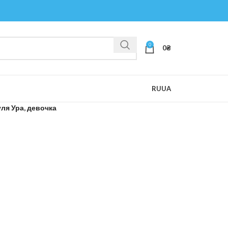
0
0
₴
RU
UA
ля Ура, девочка