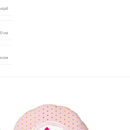
льща)
0 см
исом