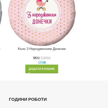
к
Коло З Народженням Донечки
Коло С
SKU:
116066
150
₴
ДОДАТИ В КОШИК
ДОД
ГОДИНИ РОБОТИ