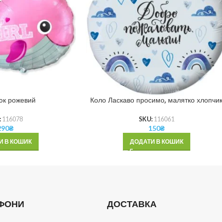
юк рожевий
Коло Ласкаво просимо, малятко хлопчи
:
116078
SKU:
116061
290
₴
150
₴
И В КОШИК
ДОДАТИ В КОШИК
ФОНИ
ДОСТАВКА