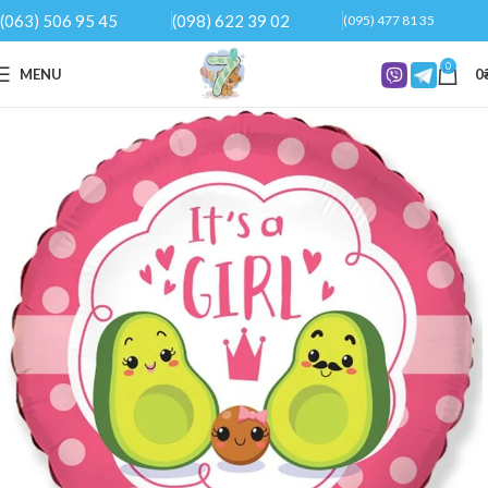
(063) 506 95 45
(098) 622 39 02
(095) 477 81 35
0
MENU
0