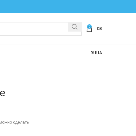
0
0
₴
RU
UA
е
можно сделать