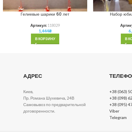
Гелиевые шарики 60 лет
Набор юби
Артикул:
118029
Артик
1,444
₴
6
В КОРЗИНУ
В К
АДРЕС
ТЕЛЕФ
Киев,
+38 (063) 5
Пр. Романа Шухевича, 24В
+38 (098) 6
Самовывоз по предварительной
+38 (095) 4
договоренности.
Viber
Telegram