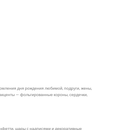
ормления дня рождения любимой, подруги, жены,
е акценты — фольгированные короны, сердечки,
онфетти, шары с надписями и декоративные