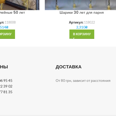
лейные 50 лет
Шарики 30 лет для парня
ул:
118008
Артикул:
118022
,514
₴
2,310
₴
ОРЗИНУ
В КОРЗИНУ
ОНЫ
ДОСТАВКА
06 95 45
От 80 грн, зависит от расстояния
22 39 02
77 81 35