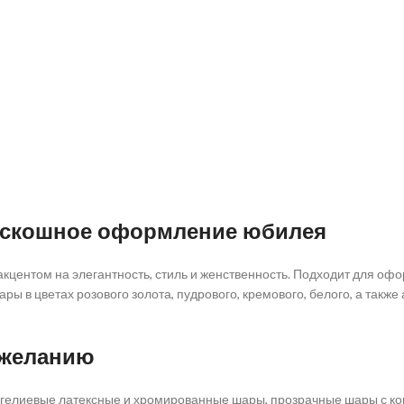
роскошное оформление юбилея
акцентом на элегантность, стиль и женственность. Подходит для оф
ры в цветах розового золота, пудрового, кремового, белого, а такж
 желанию
), гелиевые латексные и хромированные шары, прозрачные шары с к