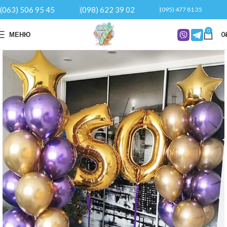
(063) 506 95 45
(098) 622 39 02
(095) 477 81 35
0
МЕНЮ
0