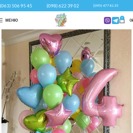
(063) 506 95 45
(098) 622 39 02
(095) 477 81 35
0
МЕНЮ
0