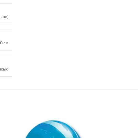
льша)
0 см
исью