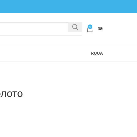
0
0
₴
RU
UA
олото