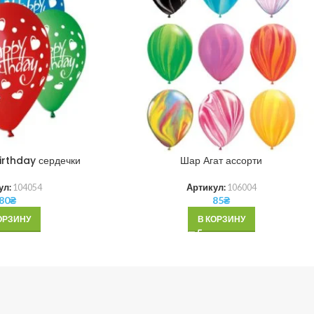
rthday сердечки
Шар Агат ассорти
ул:
104054
Артикул:
106004
80
₴
85
₴
ОРЗИНУ
В КОРЗИНУ