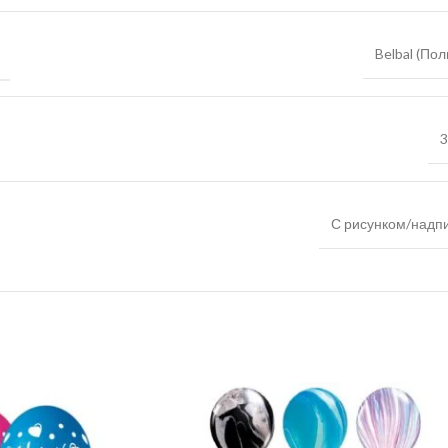
Belbal (По
3
С рисунком/надп