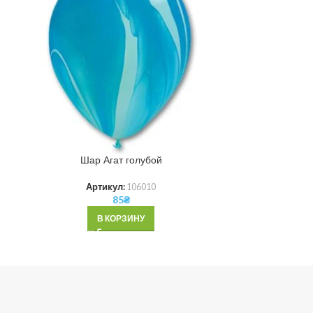
Шар Аг
Ар
Шар Агат голубой
Артикул:
106010
85
₴
В КОРЗИНУ