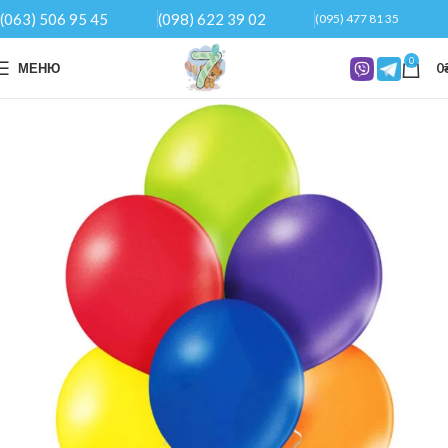
(063) 506 95 45
(098) 622 39 02
(095) 477 81 35
0
МЕНЮ
0