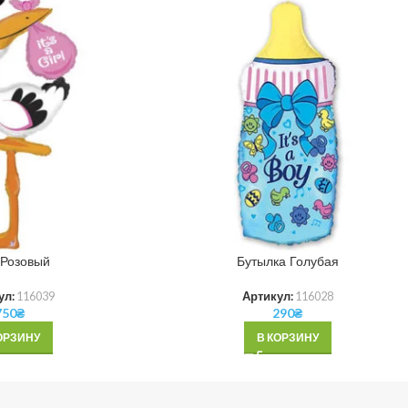
 Розовый
Бутылка Голубая
ул:
116039
Артикул:
116028
750
₴
290
₴
ОРЗИНУ
В КОРЗИНУ