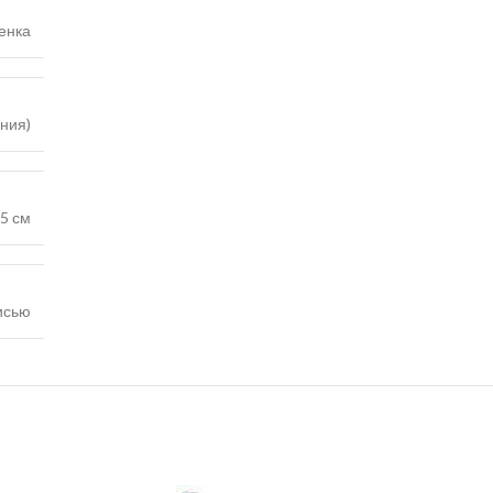
енка
ания)
5 см
исью