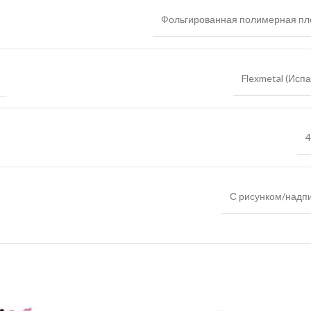
Фольгированная полимерная пл
Flexmetal (Исп
4
С рисунком/надп