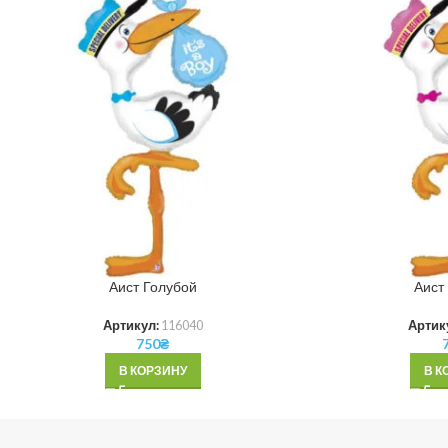
Аист Голубой
Аист
Артикул:
116040
Артик
750
₴
В КОРЗИНУ
В К