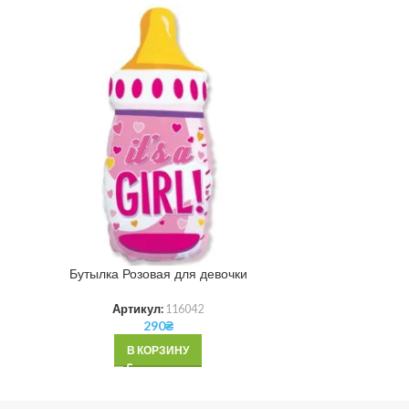
Бутылка Розовая для девочки
Звезда 
Артикул:
116042
Ар
290
₴
В КОРЗИНУ