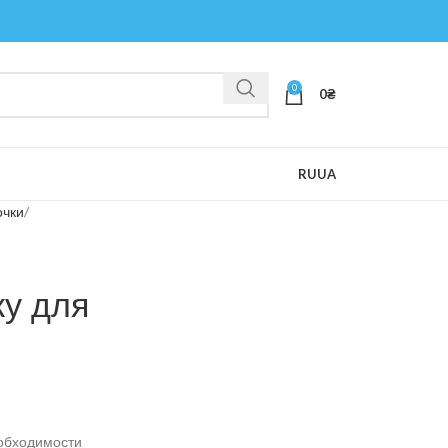
0
0
₴
RU
UA
очки
у для
обходимости