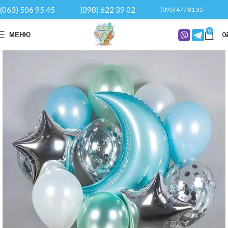
(063) 506 95 45
(098) 622 39 02
(095) 477 81 35
0
МЕНЮ
0