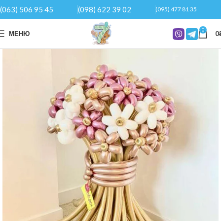
(063) 506 95 45
(098) 622 39 02
(095) 477 81 35
0
МЕНЮ
0