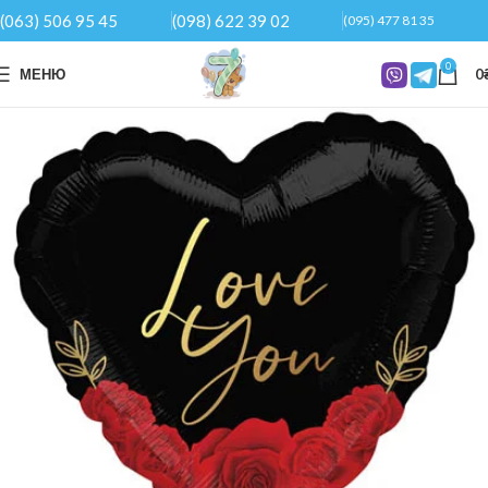
(063) 506 95 45
(098) 622 39 02
(095) 477 81 35
0
МЕНЮ
0