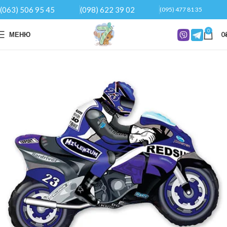
(063) 506 95 45
(098) 622 39 02
(095) 477 81 35
0
МЕНЮ
0