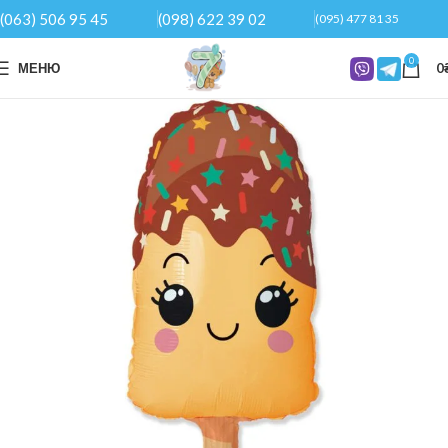
(063) 506 95 45
(098) 622 39 02
(095) 477 81 35
0
МЕНЮ
0