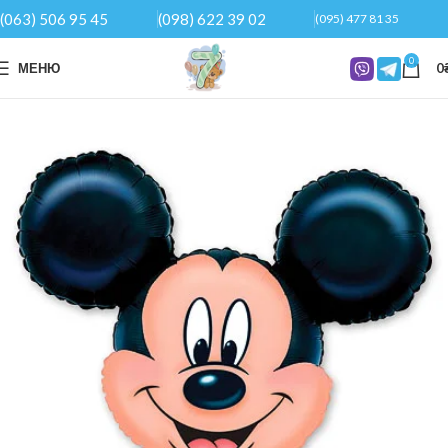
(063) 506 95 45
(098) 622 39 02
(095) 477 81 35
0
МЕНЮ
0