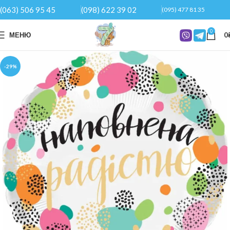
(063) 506 95 45
(098) 622 39 02
(095) 477 81 35
0
МЕНЮ
0
-29%