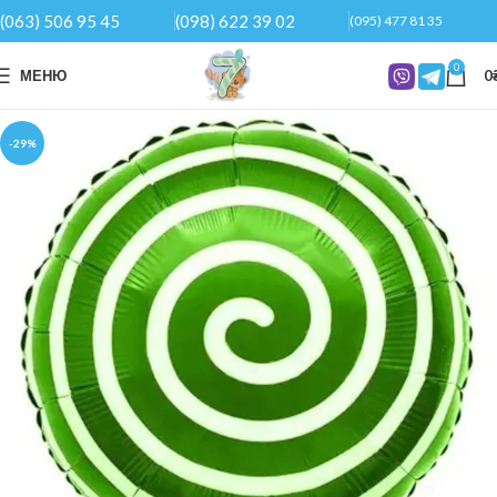
(063) 506 95 45
(098) 622 39 02
(095) 477 81 35
0
МЕНЮ
0
-29%