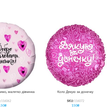
имо, малятко дівчинка
Коло Дякую за донечку
:
116062
SKU:
116072
150
₴
150
₴