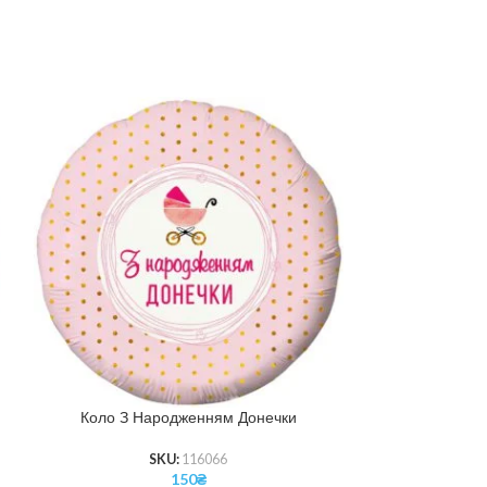
Коло З Народженням Донечки
Коло Це
SKU:
116066
150
₴