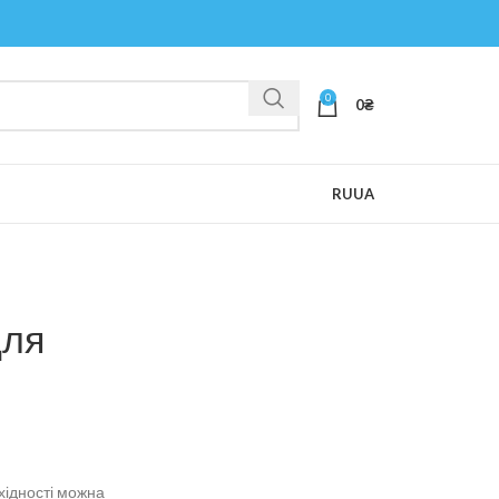
0
0
₴
RU
UA
для
хідності можна