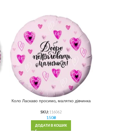
Коло Ласкаво просимо, малятко дівчинка
Коло З На
SKU:
116062
150
₴
ДОДАТИ В КОШИК
ДОД