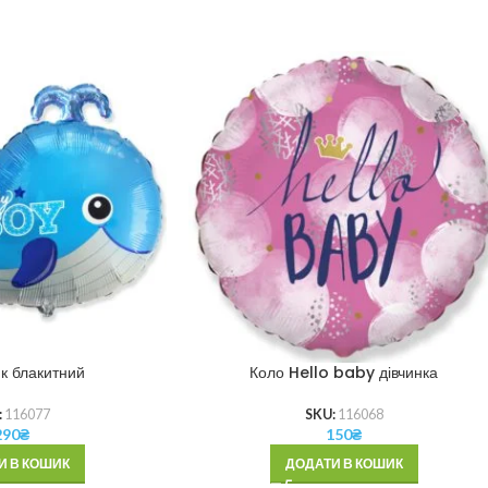
к блакитний
Коло Hello baby дівчинка
:
116077
SKU:
116068
290
₴
150
₴
И В КОШИК
ДОДАТИ В КОШИК