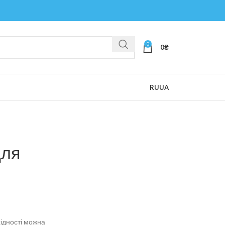
0
0
₴
RU
UA
для
ідності можна