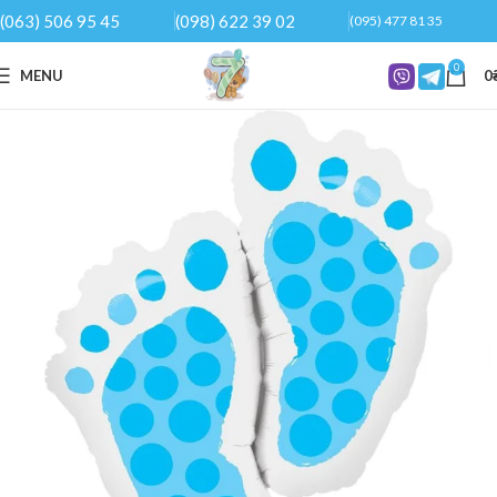
(063) 506 95 45
(098) 622 39 02
(095) 477 81 35
0
MENU
0